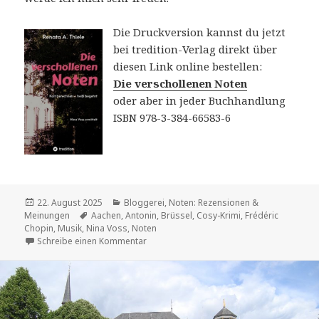
Die Druckversion kannst du jetzt
bei tredition-Verlag direkt über
diesen Link online bestellen:
Die verschollenen Noten
oder aber in jeder Buchhandlung
ISBN 978-3-384-66583-6
Veröffentlicht
Kategorien
22. August 2025
Bloggerei
,
Noten: Rezensionen &
am
Schlagwörter
Meinungen
Aachen
,
Antonin
,
Brüssel
,
Cosy-Krimi
,
Frédéric
Chopin
,
Musik
,
Nina Voss
,
Noten
zu Die verschollenen Noten
Schreibe einen Kommentar