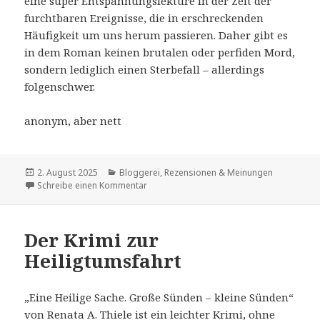
eine super Entspannungslektüre in der Zeit der
furchtbaren Ereignisse, die in erschreckenden
Häufigkeit um uns herum passieren. Daher gibt es
in dem Roman keinen brutalen oder perfiden Mord,
sondern lediglich einen Sterbefall – allerdings
folgenschwer.
anonym, aber nett
Veröffentlicht
Kategorien
2. August 2025
Bloggerei
,
Rezensionen & Meinungen
am
zu Wer klaut schon Reliquien?
Schreibe einen Kommentar
Der Krimi zur
Heiligtumsfahrt
„Eine Heilige Sache. Große Sünden – kleine Sünden“
von Renata A. Thiele ist ein leichter Krimi, ohne