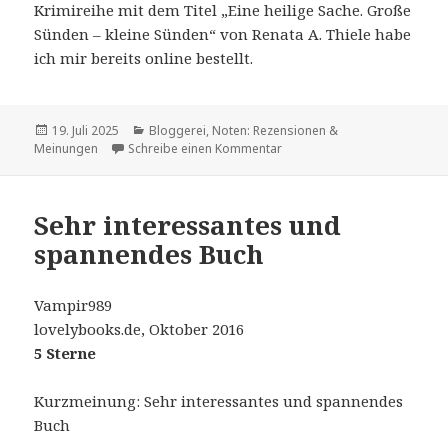
Krimireihe mit dem Titel „Eine heilige Sache. Große
Sünden – kleine Sünden“ von Renata A. Thiele habe
ich mir bereits online bestellt.
Veröffentlicht
Kategorien
19. Juli 2025
Bloggerei
,
Noten: Rezensionen &
am
zu „Die verschollenen Noten. 
Meinungen
Schreibe einen Kommentar
Sehr interessantes und
spannendes Buch
Vampir989
lovelybooks.de, Oktober 2016
5 Sterne
Kurzmeinung: Sehr interessantes und spannendes
Buch