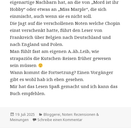
eigenartige Nachbarn hat, an die von „Mord ist ihr
Hobby“ oder etwas an „Miss Marple“, die sich
einmischt, auch wenn sie es nicht soll.
Die Jagt auf die verschollenen Noten welche Chopin
einst verschenkt hatte, führt den Leser von
Frankreich über Belgien nach Deutschland und
nach England und Polen.
Man fühlt fast am eigenen A..äh..Leib, wie
strapaziös die Kutschen-Reisen früher gewesen
sein müssen
Wann kommt die Fortsetzung? Einen Vorgänger
gibt es wohl hab ich eben gesehen.
Mir hat das Lesen Spaß gemacht und ich kann das
Buch empfehlen.
Veröffentlicht
Kategorien
19. Juli 2025
Bloggerei
,
Noten: Rezensionen &
am
zu Unterhaltsamer Roman und 
Meinungen
Schreibe einen Kommentar