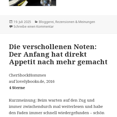
Veröffentlicht
Kategorien
19. Juli 2025
Bloggerei
,
Rezensionen & Meinungen
am
zu „Eine Heilige Sache“ – am 4. September
Schreibe einen Kommentar
Die verschollenen Noten:
Der Anfang hat direkt
Appetit nach mehr gemacht
CherShockHommes
auf lovelybooks.de, 2016
4 Sterne
Kurzmeinung: Beim warten auf den Zug und
immer zwischendurch mal weiterlesen und habe
den Faden immer schnell wiedergefunden – schön