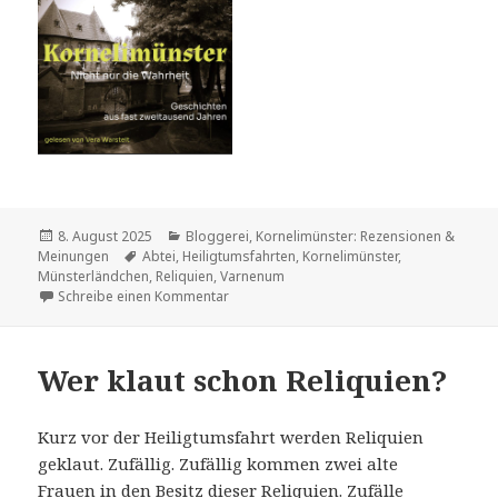
Veröffentlicht
Kategorien
8. August 2025
Bloggerei
,
Kornelimünster: Rezensionen &
am
Schlagwörter
Meinungen
Abtei
,
Heiligtumsfahrten
,
Kornelimünster
,
Münsterländchen
,
Reliquien
,
Varnenum
zu Kornelimünster. Nicht nur die Wahrheit.
Schreibe einen Kommentar
Wer klaut schon Reliquien?
Kurz vor der Heiligtumsfahrt werden Reliquien
geklaut. Zufällig. Zufällig kommen zwei alte
Frauen in den Besitz dieser Reliquien. Zufälle