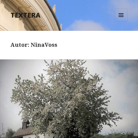
TEXTERA
MENÜ
UND
WIDGETS
Autor:
NinaVoss