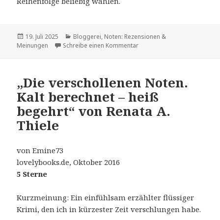
Reihenfolge beliebig wählen.
Veröffentlicht
Kategorien
19. Juli 2025
Bloggerei
,
Noten: Rezensionen &
am
zu Sehr unterhaltsam, mit S
Meinungen
Schreibe einen Kommentar
„Die verschollenen Noten.
Kalt berechnet – heiß
begehrt“ von Renata A.
Thiele
von Emine73
lovelybooks.de, Oktober 2016
5 Sterne
Kurzmeinung: Ein einfühlsam erzählter flüssiger
Krimi, den ich in kürzester Zeit verschlungen habe.