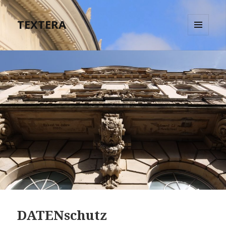
TEXTERA
MENÜ
UND
WIDGETS
DATENschutz