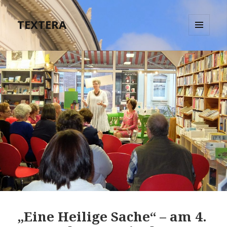
TEXTERA
MENÜ
UND
WIDGETS
„Eine Heilige Sache“ – am 4.