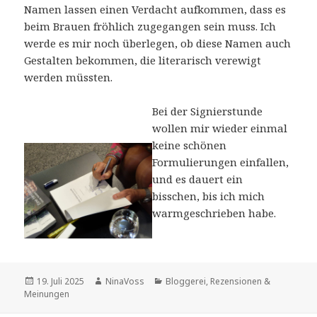
Namen lassen einen Verdacht aufkommen, dass es
beim Brauen fröhlich zugegangen sein muss. Ich
werde es mir noch überlegen, ob diese Namen auch
Gestalten bekommen, die literarisch verewigt
werden müssten.
Bei der Signierstunde
wollen mir wieder einmal
keine schönen
Formulierungen einfallen,
und es dauert ein
bisschen, bis ich mich
warmgeschrieben habe.
Veröffentlicht
Autor
Kategorien
19. Juli 2025
NinaVoss
Bloggerei
,
Rezensionen &
am
Meinungen