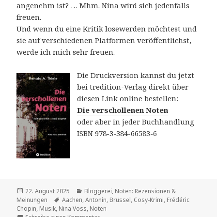
angenehm ist? … Mhm. Nina wird sich jedenfalls
freuen.
Und wenn du eine Kritik losewerden möchtest und
sie auf verschiedenen Platformen veröffentlichst,
werde ich mich sehr freuen.
Die Druckversion kannst du jetzt
bei tredition-Verlag direkt über
diesen Link online bestellen:
Die verschollenen Noten
oder aber in jeder Buchhandlung
ISBN 978-3-384-66583-6
Veröffentlicht
Kategorien
22. August 2025
Bloggerei
,
Noten: Rezensionen &
am
Schlagwörter
Meinungen
Aachen
,
Antonin
,
Brüssel
,
Cosy-Krimi
,
Frédéric
Chopin
,
Musik
,
Nina Voss
,
Noten
zu Die verschollenen Noten