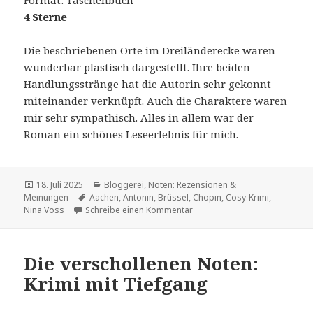
Format: Taschenbuch
4 Sterne
Die beschriebenen Orte im Dreiländerecke waren
wunderbar plastisch dargestellt. Ihre beiden
Handlungsstränge hat die Autorin sehr gekonnt
miteinander verknüpft. Auch die Charaktere waren
mir sehr sympathisch. Alles in allem war der
Roman ein schönes Leseerlebnis für mich.
Veröffentlicht
Kategorien
18. Juli 2025
Bloggerei
,
Noten: Rezensionen &
am
Schlagwörter
Meinungen
Aachen
,
Antonin
,
Brüssel
,
Chopin
,
Cosy-Krimi
,
zu Chopins verschollenen Not
Nina Voss
Schreibe einen Kommentar
Die verschollenen Noten:
Krimi mit Tiefgang