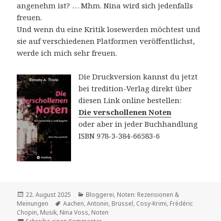
angenehm ist? … Mhm. Nina wird sich jedenfalls
freuen.
Und wenn du eine Kritik losewerden möchtest und
sie auf verschiedenen Platformen veröffentlichst,
werde ich mich sehr freuen.
Die Druckversion kannst du jetzt
bei tredition-Verlag direkt über
diesen Link online bestellen:
Die verschollenen Noten
oder aber in jeder Buchhandlung
ISBN 978-3-384-66583-6
Veröffentlicht
Kategorien
22. August 2025
Bloggerei
,
Noten: Rezensionen &
am
Schlagwörter
Meinungen
Aachen
,
Antonin
,
Brüssel
,
Cosy-Krimi
,
Frédéric
Chopin
,
Musik
,
Nina Voss
,
Noten
zu Die verschollenen Noten