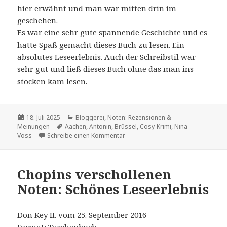
hier erwähnt und man war mitten drin im
geschehen.
Es war eine sehr gute spannende Geschichte und es
hatte Spaß gemacht dieses Buch zu lesen. Ein
absolutes Leseerlebnis. Auch der Schreibstil war
sehr gut und ließ dieses Buch ohne das man ins
stocken kam lesen.
Veröffentlicht
Kategorien
18. Juli 2025
Bloggerei
,
Noten: Rezensionen &
am
Schlagwörter
Meinungen
Aachen
,
Antonin
,
Brüssel
,
Cosy-Krimi
,
Nina
zu Die verschollenen Noten
Voss
Schreibe einen Kommentar
Chopins verschollenen
Noten: Schönes Leseerlebnis
Don Key II. vom 25. September 2016