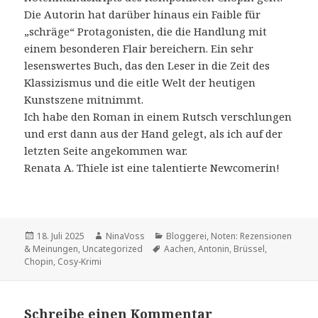
Die Autorin hat darüber hinaus ein Faible für
„schräge“ Protagonisten, die die Handlung mit
einem besonderen Flair bereichern. Ein sehr
lesenswertes Buch, das den Leser in die Zeit des
Klassizismus und die eitle Welt der heutigen
Kunstszene mitnimmt.
Ich habe den Roman in einem Rutsch verschlungen
und erst dann aus der Hand gelegt, als ich auf der
letzten Seite angekommen war.
Renata A. Thiele ist eine talentierte Newcomerin!
Veröffentlicht
Autor
Kategorien
18. Juli 2025
NinaVoss
Bloggerei
,
Noten: Rezensionen
am
Schlagwörter
& Meinungen
,
Uncategorized
Aachen
,
Antonin
,
Brüssel
,
Chopin
,
Cosy-Krimi
Schreibe einen Kommentar