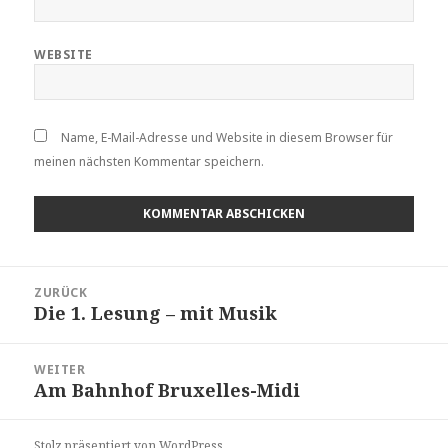
WEBSITE
Name, E-Mail-Adresse und Website in diesem Browser für
meinen nächsten Kommentar speichern.
Beitragsnavigation
ZURÜCK
Die 1. Lesung – mit Musik
Vorheriger
Beitrag:
WEITER
Am Bahnhof Bruxelles-Midi
Nächster
Beitrag:
Stolz präsentiert von WordPress