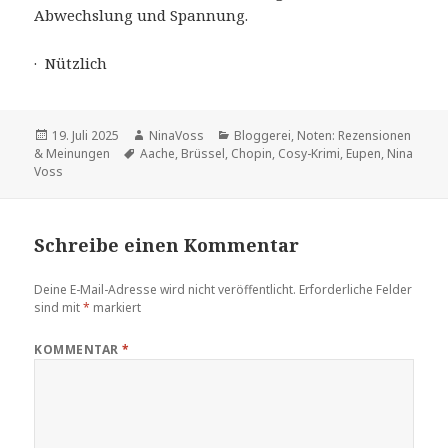
Abwechslung und Spannung.
· Nützlich
Veröffentlicht
Autor
Kategorien
19. Juli 2025
NinaVoss
Bloggerei
,
Noten: Rezensionen
am
Schlagwörter
& Meinungen
Aache
,
Brüssel
,
Chopin
,
Cosy-Krimi
,
Eupen
,
Nina
Voss
Schreibe einen Kommentar
Deine E-Mail-Adresse wird nicht veröffentlicht.
Erforderliche Felder
sind mit
*
markiert
KOMMENTAR
*