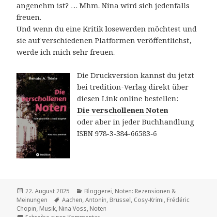
angenehm ist? … Mhm. Nina wird sich jedenfalls
freuen.
Und wenn du eine Kritik losewerden möchtest und
sie auf verschiedenen Platformen veröffentlichst,
werde ich mich sehr freuen.
Die Druckversion kannst du jetzt
bei tredition-Verlag direkt über
diesen Link online bestellen:
Die verschollenen Noten
oder aber in jeder Buchhandlung
ISBN 978-3-384-66583-6
Veröffentlicht
Kategorien
22. August 2025
Bloggerei
,
Noten: Rezensionen &
am
Schlagwörter
Meinungen
Aachen
,
Antonin
,
Brüssel
,
Cosy-Krimi
,
Frédéric
Chopin
,
Musik
,
Nina Voss
,
Noten
zu Die verschollenen Noten