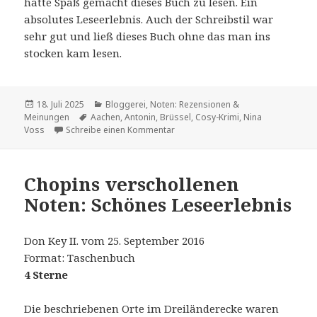
hatte Spaß gemacht dieses Buch zu lesen. Ein
absolutes Leseerlebnis. Auch der Schreibstil war
sehr gut und ließ dieses Buch ohne das man ins
stocken kam lesen.
Veröffentlicht
Kategorien
18. Juli 2025
Bloggerei
,
Noten: Rezensionen &
am
Schlagwörter
Meinungen
Aachen
,
Antonin
,
Brüssel
,
Cosy-Krimi
,
Nina
zu Die verschollenen Noten
Voss
Schreibe einen Kommentar
Chopins verschollenen
Noten: Schönes Leseerlebnis
Don Key II. vom 25. September 2016
Format: Taschenbuch
4 Sterne
Die beschriebenen Orte im Dreiländerecke waren