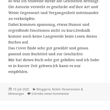
so war ich teilweise direkt am Geschehen beteiligt.
Die Autorin versteht es geschickt auf ihre Art und
Weise Gegenwart und Vergangenheit miteinander
zu verknüpfen.
Dabei kommen spannung, etwas Humor und
ergreifende Emotionen nicht zu kurz.Deshalb
kommt auch keine Langeweile beim Lesen dieses
Buches auf.
Das Cover finde sehr gut gewählt und genau
pasend zum Buchtitel und zur Geschichte.
Mir hat dieses Buch sehr gut gefallen und ich habe
es in kurzer Zeit gelesen.Ich kann es nur
empfehlen.
Veröffentlicht
Kategorien
19. Juli 2025
Bloggerei
,
Noten: Rezensionen &
am
zu Sehr interessantes und 
Meinungen
Schreibe einen Kommentar