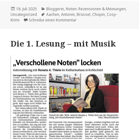
Veröffentlicht
Kategorien
18. Juli 2025
Bloggerei
,
Noten: Rezensionen & Meinungen
,
am
Schlagwörter
Uncategorized
Aachen
,
Antonin
,
Brüssel
,
Chopin
,
Cosy-
zu Die verschollenen Noten: Krimi 
Krimi
Schreibe einen Kommentar
Die 1. Lesung – mit Musik