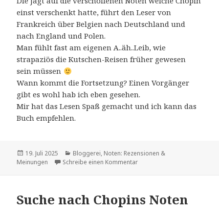
Die Jagt auf die verschollenen Noten welche Chopin
einst verschenkt hatte, führt den Leser von
Frankreich über Belgien nach Deutschland und
nach England und Polen.
Man fühlt fast am eigenen A..äh..Leib, wie
strapaziös die Kutschen-Reisen früher gewesen
sein müssen
Wann kommt die Fortsetzung? Einen Vorgänger
gibt es wohl hab ich eben gesehen.
Mir hat das Lesen Spaß gemacht und ich kann das
Buch empfehlen.
Veröffentlicht
Kategorien
19. Juli 2025
Bloggerei
,
Noten: Rezensionen &
am
zu Unterhaltsamer Roman und 
Meinungen
Schreibe einen Kommentar
Suche nach Chopins Noten