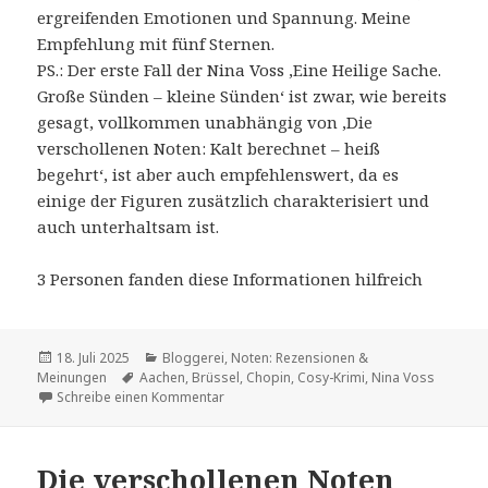
ergreifenden Emotionen und Spannung. Meine
Empfehlung mit fünf Sternen.
PS.: Der erste Fall der Nina Voss ‚Eine Heilige Sache.
Große Sünden – kleine Sünden‘ ist zwar, wie bereits
gesagt, vollkommen unabhängig von ‚Die
verschollenen Noten: Kalt berechnet – heiß
begehrt‘, ist aber auch empfehlenswert, da es
einige der Figuren zusätzlich charakterisiert und
auch unterhaltsam ist.
3 Personen fanden diese Informationen hilfreich
Veröffentlicht
Kategorien
18. Juli 2025
Bloggerei
,
Noten: Rezensionen &
am
Schlagwörter
Meinungen
Aachen
,
Brüssel
,
Chopin
,
Cosy-Krimi
,
Nina Voss
zu Nina Voss 3D – der zweite Roman von R
Schreibe einen Kommentar
Die verschollenen Noten