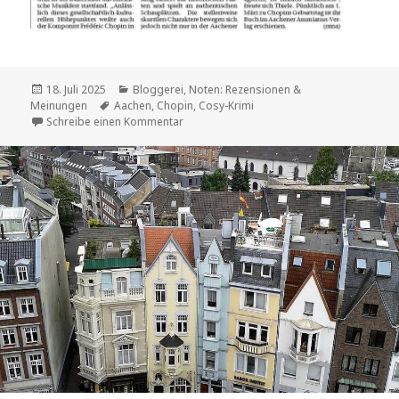
Veröffentlicht
Kategorien
18. Juli 2025
Bloggerei
,
Noten: Rezensionen &
am
Schlagwörter
Meinungen
Aachen
,
Chopin
,
Cosy-Krimi
zu Die 1. Lesung – mit Musik
Schreibe einen Kommentar