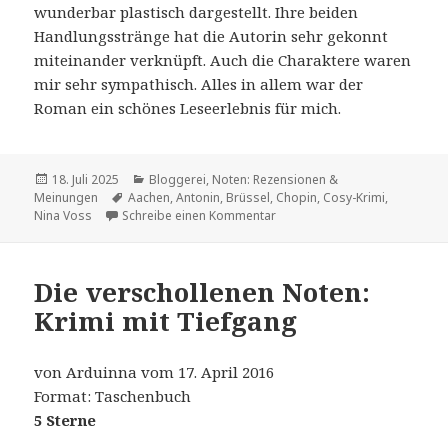
wunderbar plastisch dargestellt. Ihre beiden
Handlungsstränge hat die Autorin sehr gekonnt
miteinander verknüpft. Auch die Charaktere waren
mir sehr sympathisch. Alles in allem war der
Roman ein schönes Leseerlebnis für mich.
Veröffentlicht
Kategorien
18. Juli 2025
Bloggerei
,
Noten: Rezensionen &
am
Schlagwörter
Meinungen
Aachen
,
Antonin
,
Brüssel
,
Chopin
,
Cosy-Krimi
,
zu Chopins verschollenen Not
Nina Voss
Schreibe einen Kommentar
Die verschollenen Noten:
Krimi mit Tiefgang
von Arduinna vom 17. April 2016
Format: Taschenbuch
5 Sterne