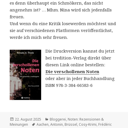
es denn überhaupt ein Schmökern, das nicht
angenehm ist? … Mhm. Nina wird sich jedenfalls
freuen.
Und wenn du eine Kritik losewerden möchtest und
sie auf verschiedenen Platformen veröffentlichst,
werde ich mich sehr freuen.
Die Druckversion kannst du jetzt
bei tredition-Verlag direkt über
diesen Link online bestellen:
Die verschollenen Noten
oder aber in jeder Buchhandlung
ISBN 978-3-384-66583-6
Veröffentlicht
Kategorien
22. August 2025
Bloggerei
,
Noten: Rezensionen &
am
Schlagwörter
Meinungen
Aachen
,
Antonin
,
Brüssel
,
Cosy-Krimi
,
Frédéric