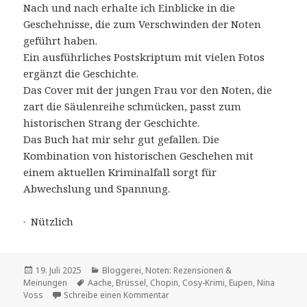
Nach und nach erhalte ich Einblicke in die
Geschehnisse, die zum Verschwinden der Noten
geführt haben.
Ein ausführliches Postskriptum mit vielen Fotos
ergänzt die Geschichte.
Das Cover mit der jungen Frau vor den Noten, die
zart die Säulenreihe schmücken, passt zum
historischen Strang der Geschichte.
Das Buch hat mir sehr gut gefallen. Die
Kombination von historischen Geschehen mit
einem aktuellen Kriminalfall sorgt für
Abwechslung und Spannung.
· Nützlich
Veröffentlicht
Kategorien
19. Juli 2025
Bloggerei
,
Noten: Rezensionen &
am
Schlagwörter
Meinungen
Aache
,
Brüssel
,
Chopin
,
Cosy-Krimi
,
Eupen
,
Nina
zu Suche nach Chopins Noten
Voss
Schreibe einen Kommentar