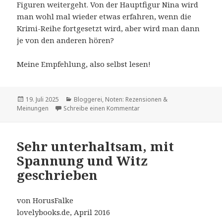
Figuren weitergeht. Von der Hauptfigur Nina wird
man wohl mal wieder etwas erfahren, wenn die
Krimi-Reihe fortgesetzt wird, aber wird man dann
je von den anderen hören?
Meine Empfehlung, also selbst lesen!
Veröffentlicht
Kategorien
19. Juli 2025
Bloggerei
,
Noten: Rezensionen &
am
zu Die verschollenen Noten: 
Meinungen
Schreibe einen Kommentar
Sehr unterhaltsam, mit
Spannung und Witz
geschrieben
von HorusFalke
lovelybooks.de, April 2016