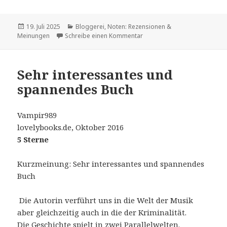
Veröffentlicht
Kategorien
19. Juli 2025
Bloggerei
,
Noten: Rezensionen &
am
zu „Die verschollenen Noten. 
Meinungen
Schreibe einen Kommentar
Sehr interessantes und
spannendes Buch
Vampir989
lovelybooks.de, Oktober 2016
5 Sterne
Kurzmeinung: Sehr interessantes und spannendes
Buch
Die Autorin verführt uns in die Welt der Musik
aber gleichzeitig auch in die der Kriminalität.
Die Geschichte spielt in zwei Parallelwelten.