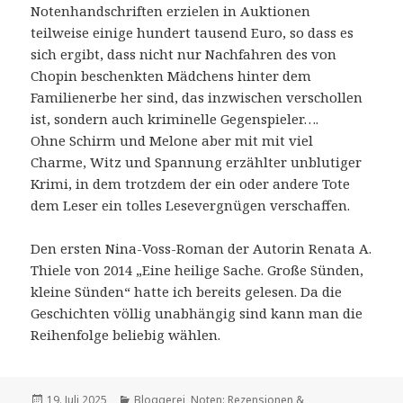
Notenhandschriften erzielen in Auktionen
teilweise einige hundert tausend Euro, so dass es
sich ergibt, dass nicht nur Nachfahren des von
Chopin beschenkten Mädchens hinter dem
Familienerbe her sind, das inzwischen verschollen
ist, sondern auch kriminelle Gegenspieler….
Ohne Schirm und Melone aber mit mit viel
Charme, Witz und Spannung erzählter unblutiger
Krimi, in dem trotzdem der ein oder andere Tote
dem Leser ein tolles Lesevergnügen verschaffen.
Den ersten Nina-Voss-Roman der Autorin Renata A.
Thiele von 2014 „Eine heilige Sache. Große Sünden,
kleine Sünden“ hatte ich bereits gelesen. Da die
Geschichten völlig unabhängig sind kann man die
Reihenfolge beliebig wählen.
Veröffentlicht
Kategorien
19. Juli 2025
Bloggerei
,
Noten: Rezensionen &