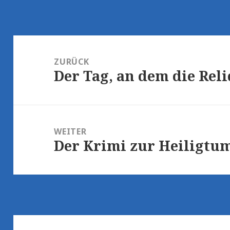
Beitragsnavigation
ZURÜCK
Der Tag, an dem die Re
Vorheriger
Beitrag:
WEITER
Der Krimi zur Heiligtu
Nächster
Beitrag: