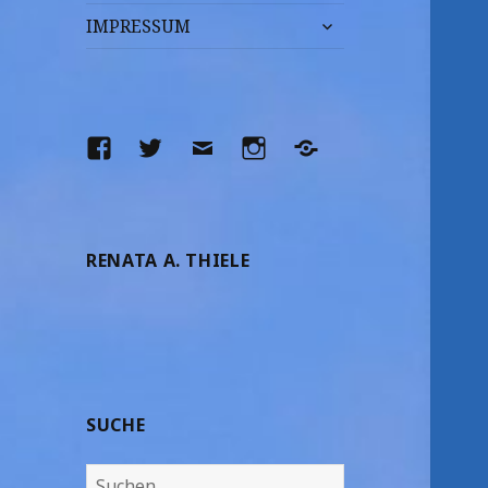
untermenü
IMPRESSUM
anzeigen
Facebook
Twitter
E-
Instagram
Yelp
Mail
RENATA A. THIELE
SUCHE
Suchen