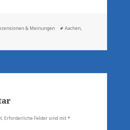
Schlagwörter
ezensionen & Meinungen
Aachen
,
tar
t.
Erforderliche Felder sind mit
*