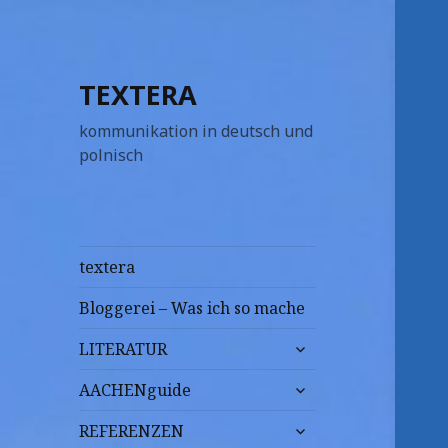
TEXTERA
kommunikation in deutsch und
polnisch
textera
Bloggerei – Was ich so mache
untermenü
LITERATUR
anzeigen
untermenü
AACHENguide
anzeigen
untermenü
REFERENZEN
anzeigen