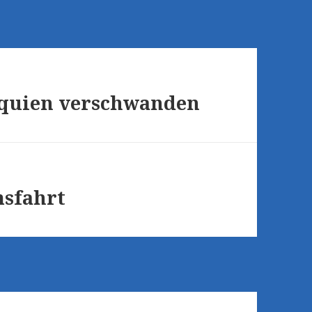
liquien verschwanden
msfahrt