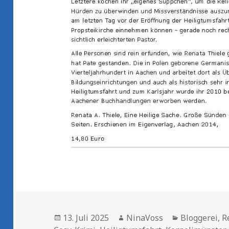
Veröffentlicht
Autor
Kategorien
13. Juli 2025
NinaVoss
Bloggerei
,
R