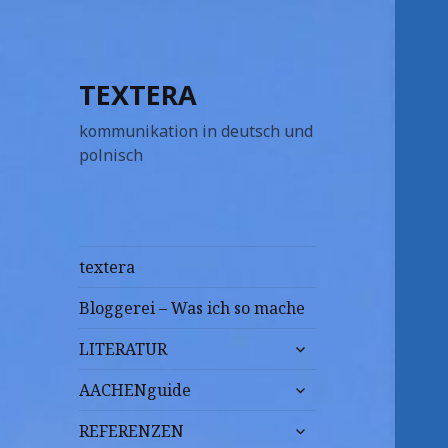
TEXTERA
kommunikation in deutsch und
polnisch
textera
Bloggerei – Was ich so mache
untermenü
LITERATUR
anzeigen
untermenü
AACHENguide
anzeigen
untermenü
REFERENZEN
anzeigen