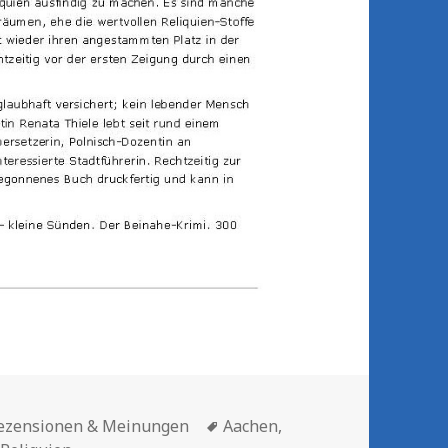
Schlagwörter
ezensionen & Meinungen
Aachen
,