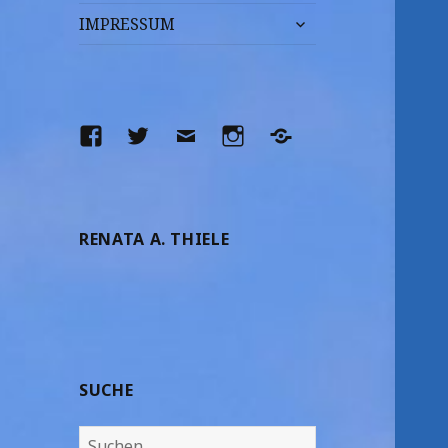
untermenü
IMPRESSUM
anzeigen
Facebook
Twitter
E-
Instagram
Yelp
Mail
RENATA A. THIELE
SUCHE
Suchen