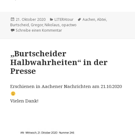
Veröffentlicht
Kategorien
Schlagwörter
21. Oktober 2020
LITERAtour
Aachen
,
Abtei
,
am
Burtscheid
,
Gregor
,
Nikolaus
,
opactwo
zu Burtscheid ist schöner?
Schreibe einen Kommentar
„Burtscheider
Halbwahrheiten“ in der
Presse
Erschienen in Aachener Nachrichten am 21.10.2020
Vielen Dank!