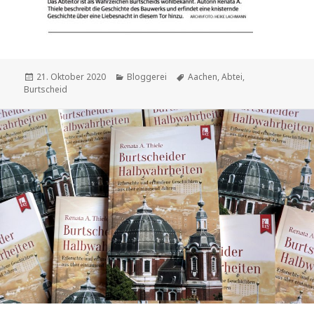
Veröffentlicht
Kategorien
Schlagwörter
21. Oktober 2020
Bloggerei
Aachen
,
Abtei
,
am
Burtscheid