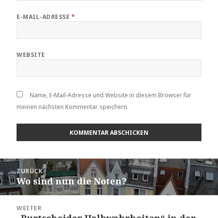
E-MAIL-ADRESSE
*
WEBSITE
Name, E-Mail-Adresse und Website in diesem Browser für
meinen nächsten Kommentar speichern.
Beitragsnavigation
ZURÜCK
Wo sind nun die Noten?
Vorheriger
Beitrag:
WEITER