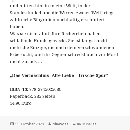
und mitten hinein in eine Welt, in der
Standesdünkel und die Wirren zweier Weltkriege
zahlreiche Biografien nachhaltig erschüttert
haben.
Was sie nicht ahnt: Ihre Recherchen haben
schlafende Hunde geweckt. Sie ist längst nicht
mehr die Einzige, die nach dem verschwundenen
Erbe sucht, und ihr Gegner schreckt auch vor Mord
nicht zurück …
„Das Vermächtnis. Alte Liebe – frische Spur“
ISBN-13:
978-3945025680
Paperback, 285 Seiten
14,90 Euro
Veröffentlicht
Autor
Kategorien
11. Oktober 2020
NinaVoss
KRIMInelles
am