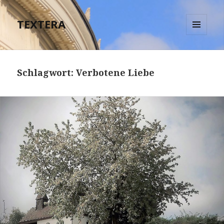
TEXTERA
MENÜ
UND
WIDGETS
Schlagwort:
Verbotene Liebe