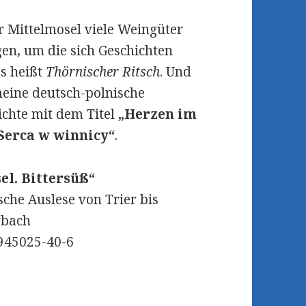
r Mittelmosel viele Weingüter
en, um die sich Geschichten
es heißt
Thörnischer Ritsch
. Und
meine deutsch-polnische
ichte mit dem Titel
„Herzen im
Serca w winnicy“
.
el. Bittersüß“
ische Auslese von Trier bis
rbach
945025-40-6