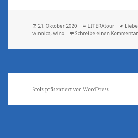
Veröffentlicht
Kategorien
Schla
21. Oktober 2020
LITERAtour
Liebe
am
winnica
,
wino
Schreibe einen Kommenta
Stolz präsentiert von WordPress