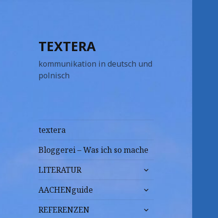
TEXTERA
kommunikation in deutsch und
polnisch
textera
Bloggerei – Was ich so mache
untermenü
LITERATUR
anzeigen
untermenü
AACHENguide
anzeigen
untermenü
REFERENZEN
anzeigen