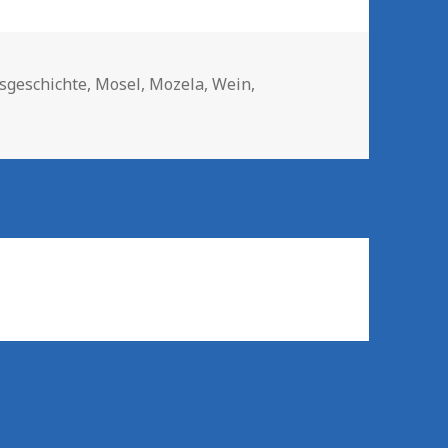
gwörter
sgeschichte
,
Mosel
,
Mozela
,
Wein
,
zu Ein bisschen Liebe …!
r