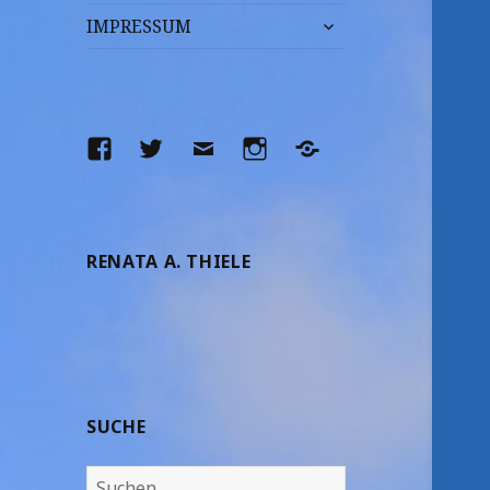
untermenü
IMPRESSUM
anzeigen
Facebook
Twitter
E-
Instagram
Yelp
Mail
RENATA A. THIELE
SUCHE
Suchen